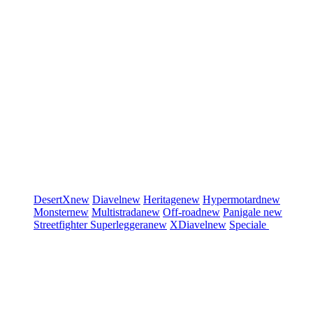
DesertX
new
Diavel
new
Heritage
new
Hypermotard
new
Monster
new
Multistrada
new
Off-road
new
Panigale
new
Streetfighter
Superleggera
new
XDiavel
new
Speciale