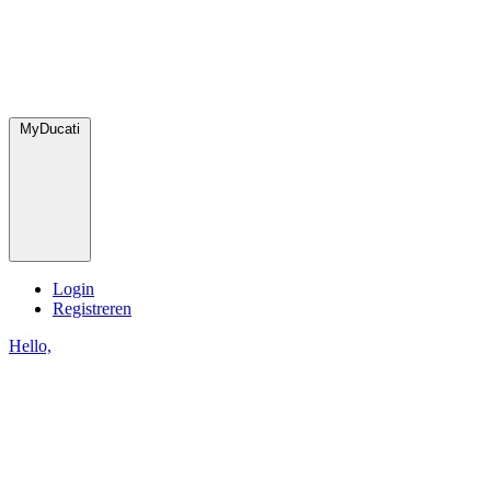
MyDucati
Login
Registreren
Hello,