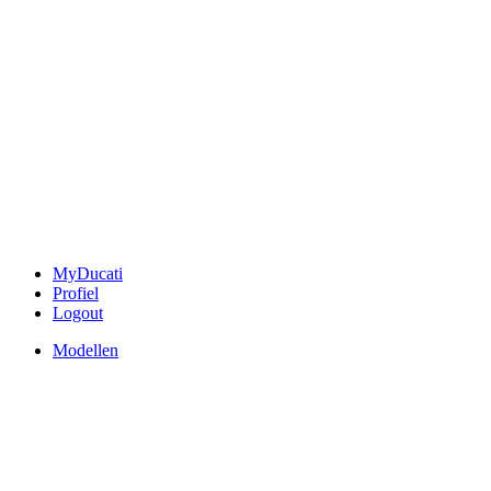
MyDucati
Profiel
Logout
Modellen