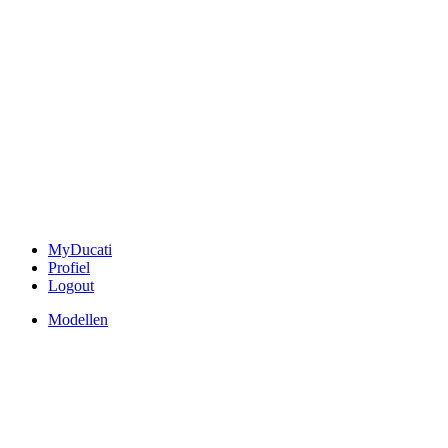
MyDucati
Profiel
Logout
Modellen