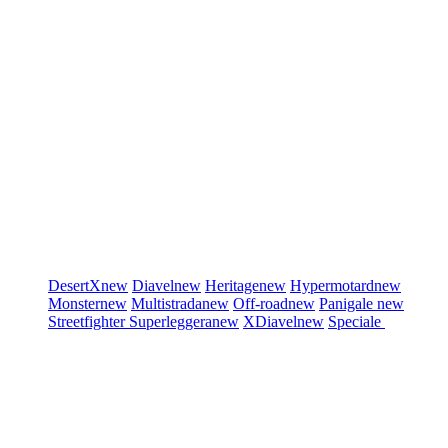
DesertX
new
Diavel
new
Heritage
new
Hypermotard
new
Monster
new
Multistrada
new
Off-road
new
Panigale
new
Streetfighter
Superleggera
new
XDiavel
new
Speciale