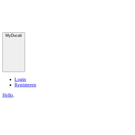
MyDucati
Login
Registreren
Hello,