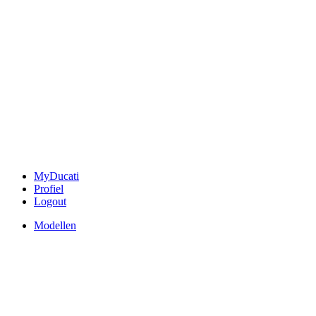
MyDucati
Profiel
Logout
Modellen