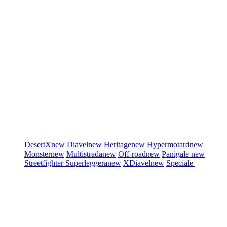
DesertX
new
Diavel
new
Heritage
new
Hypermotard
new
Monster
new
Multistrada
new
Off-road
new
Panigale
new
Streetfighter
Superleggera
new
XDiavel
new
Speciale