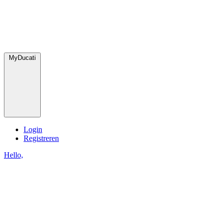
MyDucati
Login
Registreren
Hello,