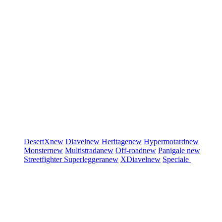
DesertX
new
Diavel
new
Heritage
new
Hypermotard
new
Monster
new
Multistrada
new
Off-road
new
Panigale
new
Streetfighter
Superleggera
new
XDiavel
new
Speciale