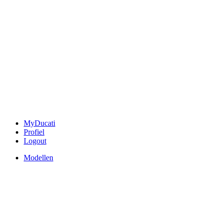
MyDucati
Profiel
Logout
Modellen