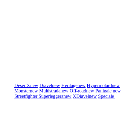
DesertX
new
Diavel
new
Heritage
new
Hypermotard
new
Monster
new
Multistrada
new
Off-road
new
Panigale
new
Streetfighter
Superleggera
new
XDiavel
new
Speciale