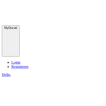
MyDucati
Login
Registreren
Hello,