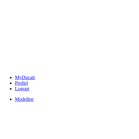
MyDucati
Profiel
Logout
Modellen