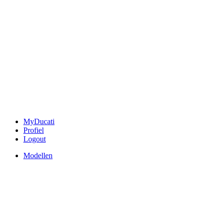
MyDucati
Profiel
Logout
Modellen