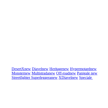
DesertX
new
Diavel
new
Heritage
new
Hypermotard
new
Monster
new
Multistrada
new
Off-road
new
Panigale
new
Streetfighter
Superleggera
new
XDiavel
new
Speciale