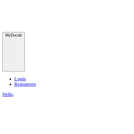
MyDucati
Login
Registreren
Hello,