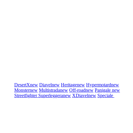
DesertX
new
Diavel
new
Heritage
new
Hypermotard
new
Monster
new
Multistrada
new
Off-road
new
Panigale
new
Streetfighter
Superleggera
new
XDiavel
new
Speciale