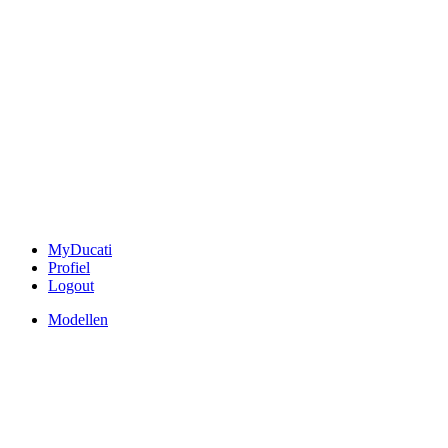
MyDucati
Profiel
Logout
Modellen