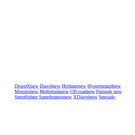
DesertX
new
Diavel
new
Heritage
new
Hypermotard
new
Monster
new
Multistrada
new
Off-road
new
Panigale
new
Streetfighter
Superleggera
new
XDiavel
new
Speciale