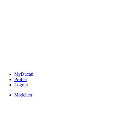
MyDucati
Profiel
Logout
Modellen