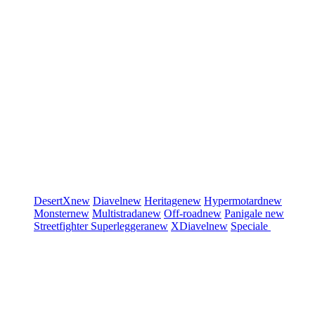
DesertX
new
Diavel
new
Heritage
new
Hypermotard
new
Monster
new
Multistrada
new
Off-road
new
Panigale
new
Streetfighter
Superleggera
new
XDiavel
new
Speciale