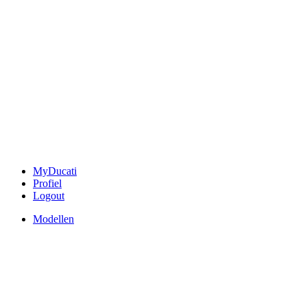
MyDucati
Profiel
Logout
Modellen