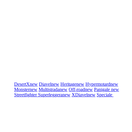
DesertX
new
Diavel
new
Heritage
new
Hypermotard
new
Monster
new
Multistrada
new
Off-road
new
Panigale
new
Streetfighter
Superleggera
new
XDiavel
new
Speciale