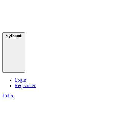
MyDucati
Login
Registreren
Hello,