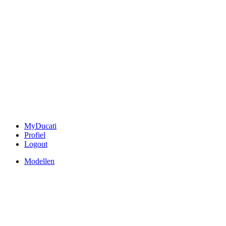
MyDucati
Profiel
Logout
Modellen