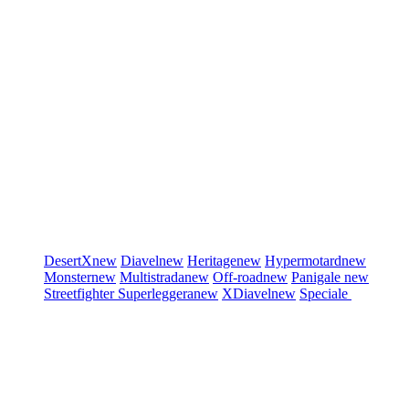
DesertX
new
Diavel
new
Heritage
new
Hypermotard
new
Monster
new
Multistrada
new
Off-road
new
Panigale
new
Streetfighter
Superleggera
new
XDiavel
new
Speciale