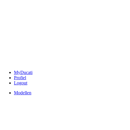
MyDucati
Profiel
Logout
Modellen