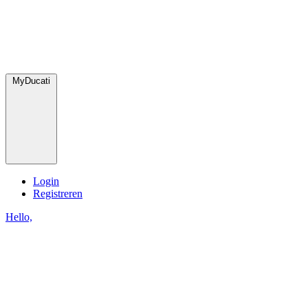
MyDucati
Login
Registreren
Hello,