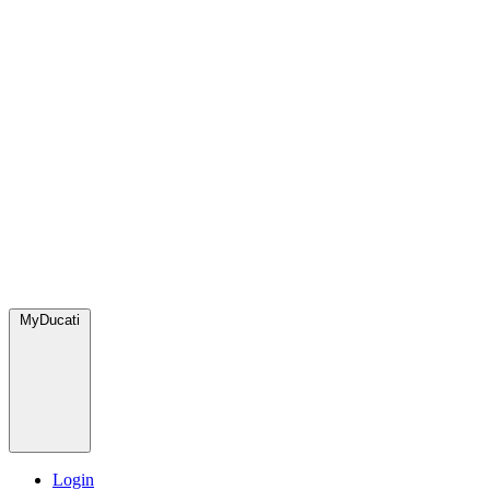
MyDucati
Login