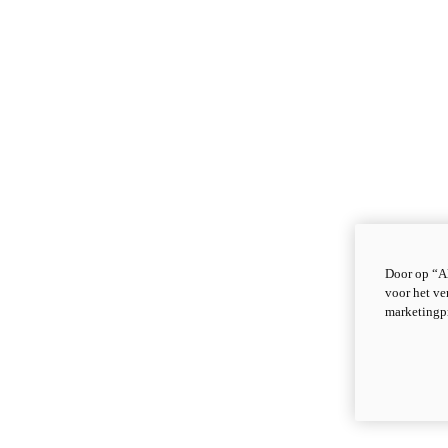
Door op “Al
voor het ve
marketingp