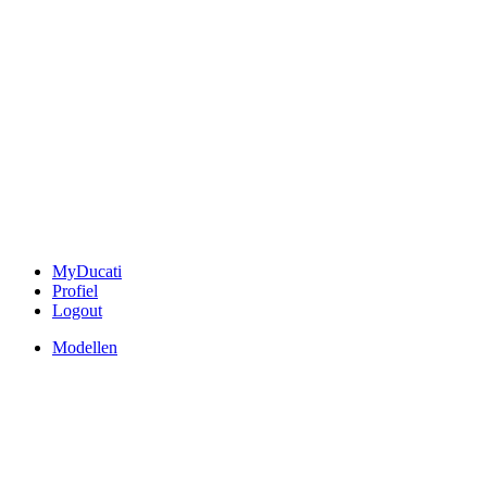
MyDucati
Profiel
Logout
Modellen