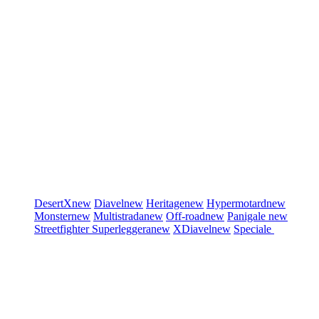
DesertX
new
Diavel
new
Heritage
new
Hypermotard
new
Monster
new
Multistrada
new
Off-road
new
Panigale
new
Streetfighter
Superleggera
new
XDiavel
new
Speciale