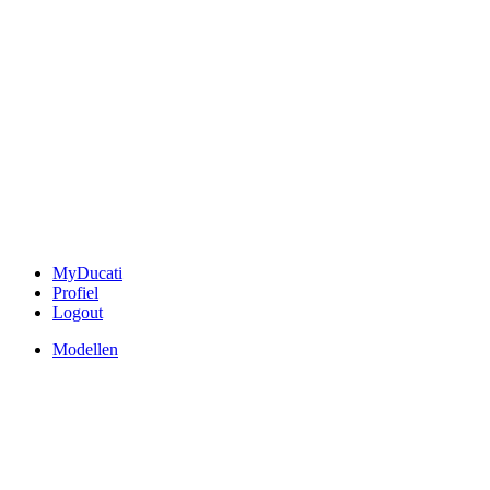
MyDucati
Profiel
Logout
Modellen