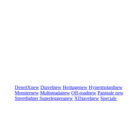
DesertX
new
Diavel
new
Heritage
new
Hypermotard
new
Monster
new
Multistrada
new
Off-road
new
Panigale
new
Streetfighter
Superleggera
new
XDiavel
new
Speciale