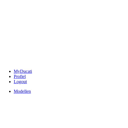
MyDucati
Profiel
Logout
Modellen