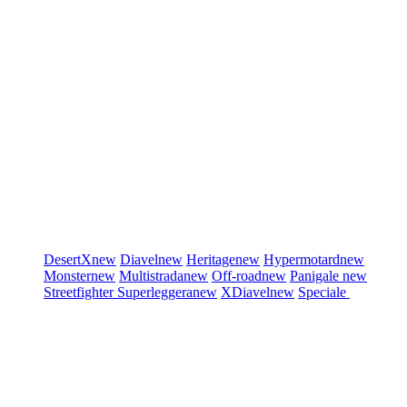
DesertX
new
Diavel
new
Heritage
new
Hypermotard
new
Monster
new
Multistrada
new
Off-road
new
Panigale
new
Streetfighter
Superleggera
new
XDiavel
new
Speciale