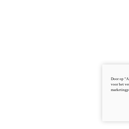
Door op “Al
voor het ve
marketingp