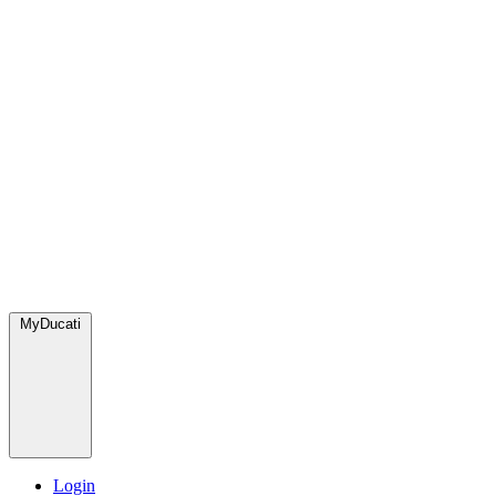
MyDucati
Login