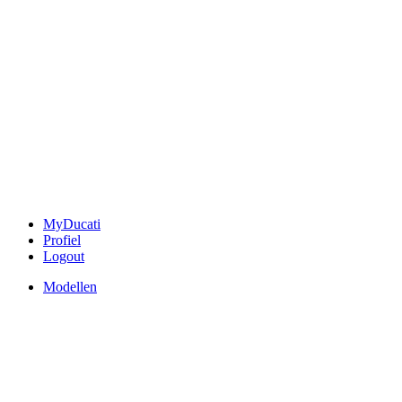
MyDucati
Profiel
Logout
Modellen