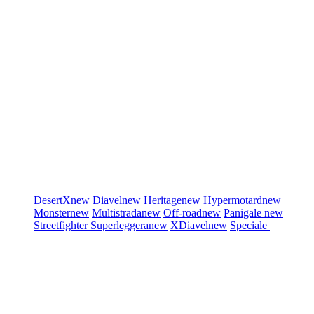
DesertX
new
Diavel
new
Heritage
new
Hypermotard
new
Monster
new
Multistrada
new
Off-road
new
Panigale
new
Streetfighter
Superleggera
new
XDiavel
new
Speciale