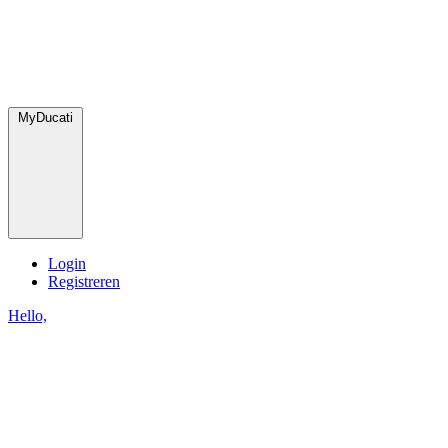
MyDucati
Login
Registreren
Hello,