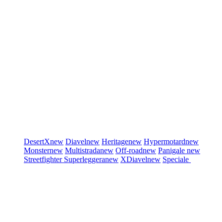
DesertX
new
Diavel
new
Heritage
new
Hypermotard
new
Monster
new
Multistrada
new
Off-road
new
Panigale
new
Streetfighter
Superleggera
new
XDiavel
new
Speciale