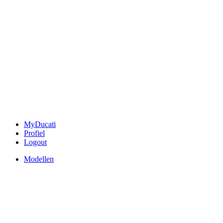
MyDucati
Profiel
Logout
Modellen