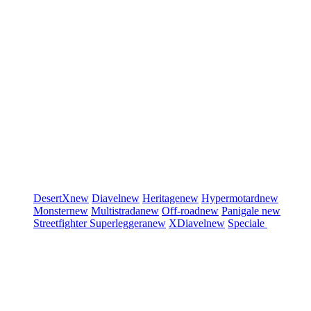
DesertX
new
Diavel
new
Heritage
new
Hypermotard
new
Monster
new
Multistrada
new
Off-road
new
Panigale
new
Streetfighter
Superleggera
new
XDiavel
new
Speciale