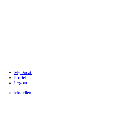
MyDucati
Profiel
Logout
Modellen