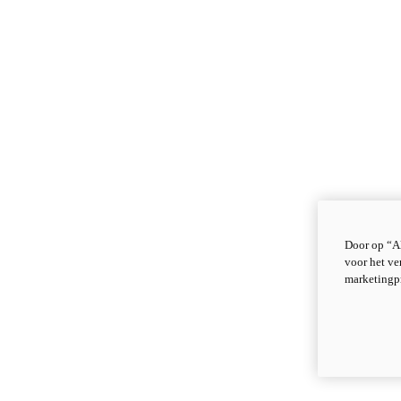
Door op “Al
voor het ve
marketingp