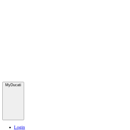
MyDucati
Login