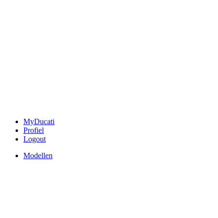
MyDucati
Profiel
Logout
Modellen