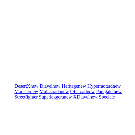
DesertX
new
Diavel
new
Heritage
new
Hypermotard
new
Monster
new
Multistrada
new
Off-road
new
Panigale
new
Streetfighter
Superleggera
new
XDiavel
new
Speciale