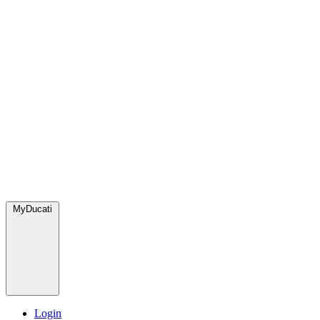
MyDucati
Login