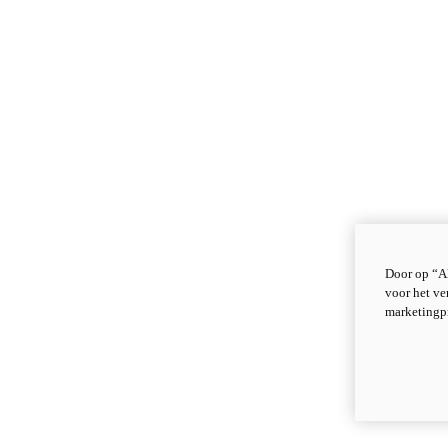
Door op “Al
voor het ve
marketingp