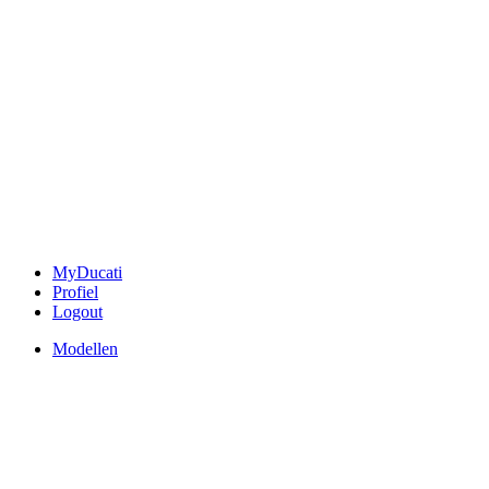
MyDucati
Profiel
Logout
Modellen