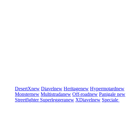
DesertX
new
Diavel
new
Heritage
new
Hypermotard
new
Monster
new
Multistrada
new
Off-road
new
Panigale
new
Streetfighter
Superleggera
new
XDiavel
new
Speciale