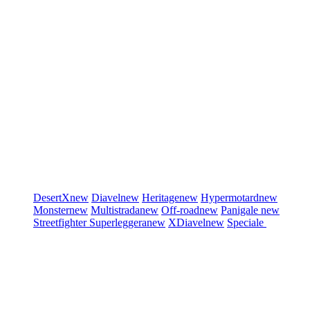
DesertX
new
Diavel
new
Heritage
new
Hypermotard
new
Monster
new
Multistrada
new
Off-road
new
Panigale
new
Streetfighter
Superleggera
new
XDiavel
new
Speciale