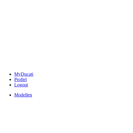
MyDucati
Profiel
Logout
Modellen