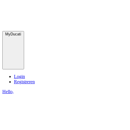
MyDucati
Login
Registreren
Hello,