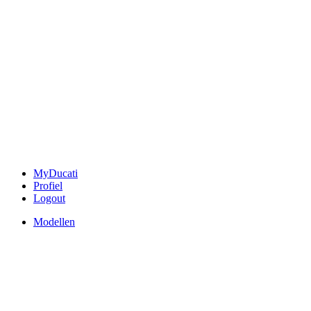
MyDucati
Profiel
Logout
Modellen