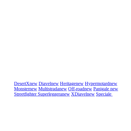
DesertX
new
Diavel
new
Heritage
new
Hypermotard
new
Monster
new
Multistrada
new
Off-road
new
Panigale
new
Streetfighter
Superleggera
new
XDiavel
new
Speciale