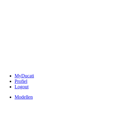
MyDucati
Profiel
Logout
Modellen