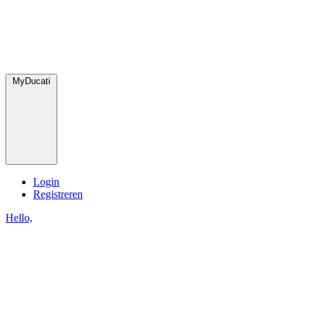
MyDucati
Login
Registreren
Hello,