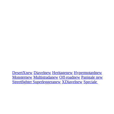
DesertX
new
Diavel
new
Heritage
new
Hypermotard
new
Monster
new
Multistrada
new
Off-road
new
Panigale
new
Streetfighter
Superleggera
new
XDiavel
new
Speciale