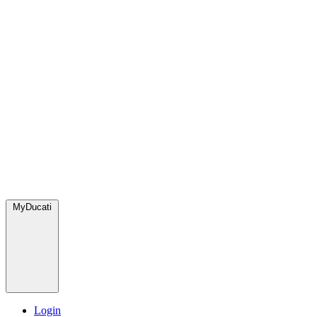
MyDucati
Login