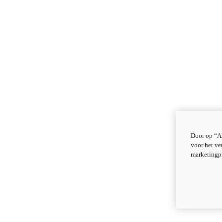
Door op “Al
voor het ve
marketingp