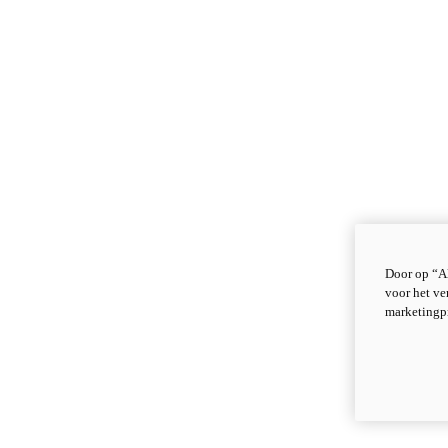
Door op “Al
voor het ve
marketingp