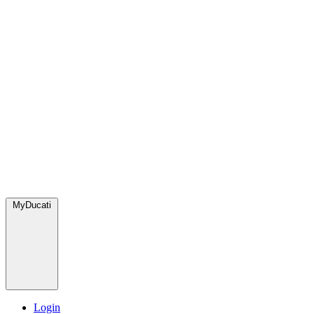
MyDucati
Login