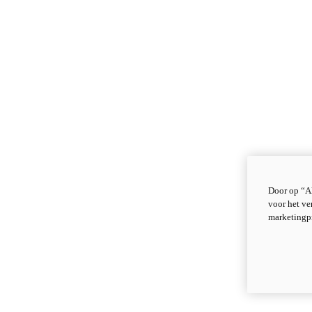
Door op “Al
voor het ve
marketingp