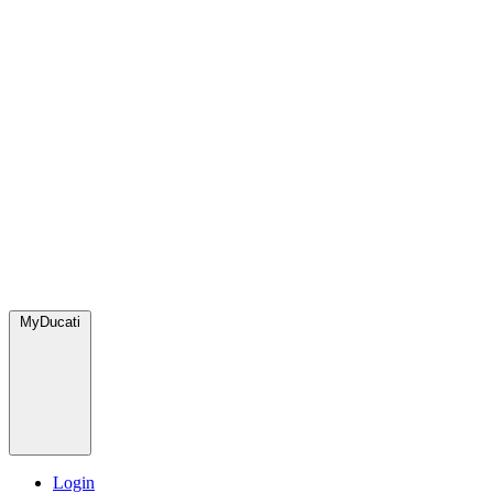
MyDucati
Login