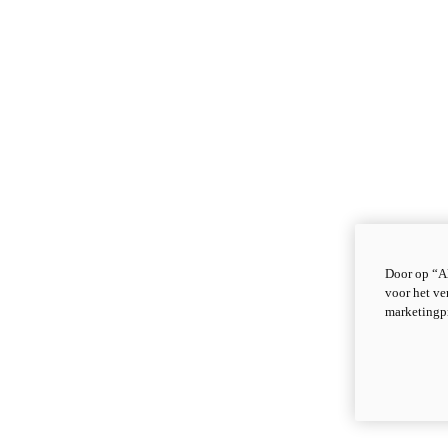
Door op “Al
voor het ve
marketingp