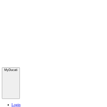
MyDucati
Login