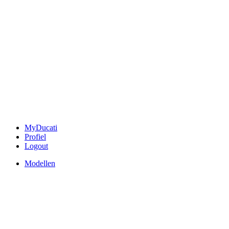
MyDucati
Profiel
Logout
Modellen