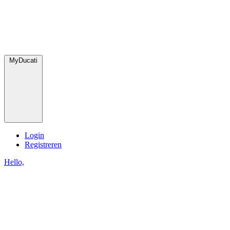
MyDucati
Login
Registreren
Hello,