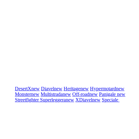
DesertX
new
Diavel
new
Heritage
new
Hypermotard
new
Monster
new
Multistrada
new
Off-road
new
Panigale
new
Streetfighter
Superleggera
new
XDiavel
new
Speciale