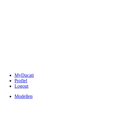
MyDucati
Profiel
Logout
Modellen