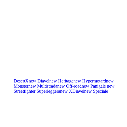
DesertX
new
Diavel
new
Heritage
new
Hypermotard
new
Monster
new
Multistrada
new
Off-road
new
Panigale
new
Streetfighter
Superleggera
new
XDiavel
new
Speciale