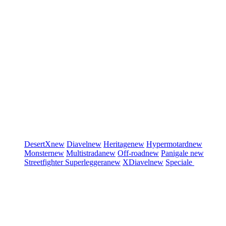
DesertX
new
Diavel
new
Heritage
new
Hypermotard
new
Monster
new
Multistrada
new
Off-road
new
Panigale
new
Streetfighter
Superleggera
new
XDiavel
new
Speciale