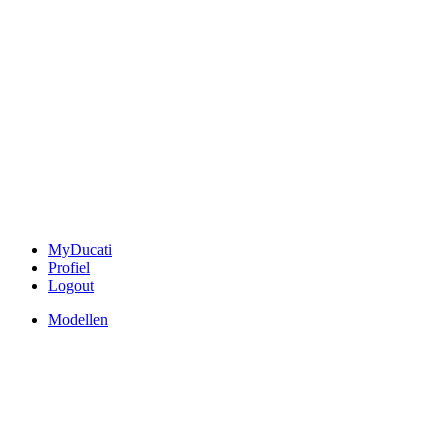
MyDucati
Profiel
Logout
Modellen