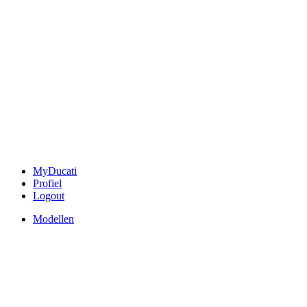
MyDucati
Profiel
Logout
Modellen