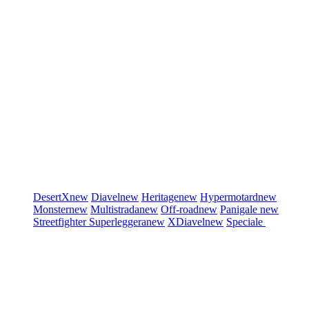
DesertX
new
Diavel
new
Heritage
new
Hypermotard
new
Monster
new
Multistrada
new
Off-road
new
Panigale
new
Streetfighter
Superleggera
new
XDiavel
new
Speciale