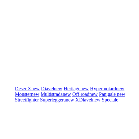
DesertX
new
Diavel
new
Heritage
new
Hypermotard
new
Monster
new
Multistrada
new
Off-road
new
Panigale
new
Streetfighter
Superleggera
new
XDiavel
new
Speciale