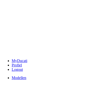
MyDucati
Profiel
Logout
Modellen