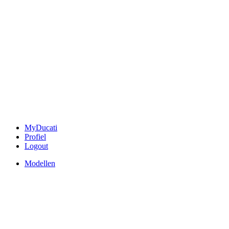
MyDucati
Profiel
Logout
Modellen