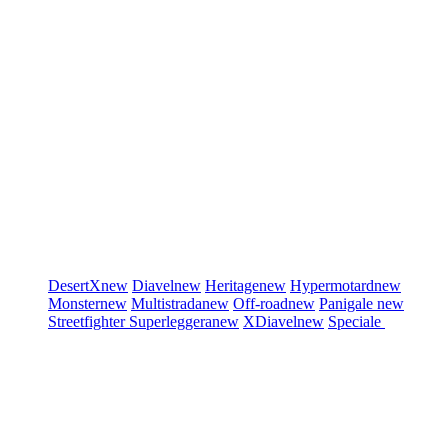
DesertX
new
Diavel
new
Heritage
new
Hypermotard
new
Monster
new
Multistrada
new
Off-road
new
Panigale
new
Streetfighter
Superleggera
new
XDiavel
new
Speciale