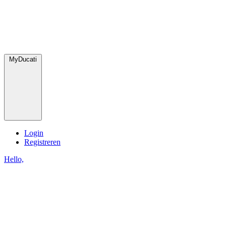
MyDucati
Login
Registreren
Hello,