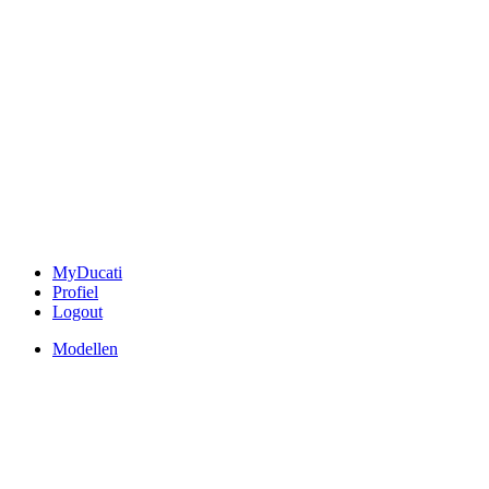
MyDucati
Profiel
Logout
Modellen