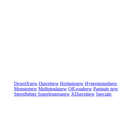
DesertX
new
Diavel
new
Heritage
new
Hypermotard
new
Monster
new
Multistrada
new
Off-road
new
Panigale
new
Streetfighter
Superleggera
new
XDiavel
new
Speciale