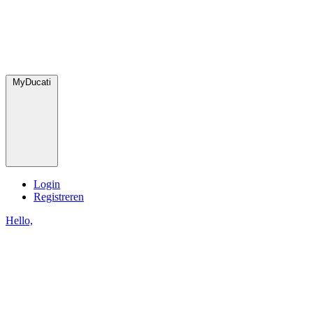
MyDucati
Login
Registreren
Hello,