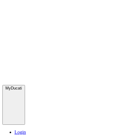
MyDucati
Login