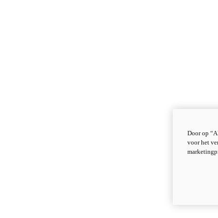
Door op “Al
voor het ve
marketingp