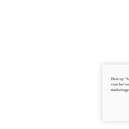
Door op “Al
voor het ve
marketingp