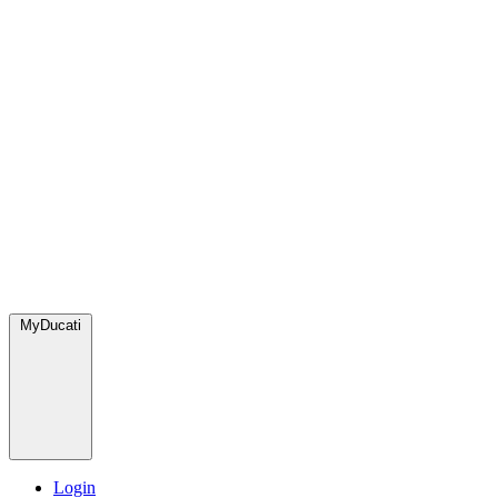
MyDucati
Login