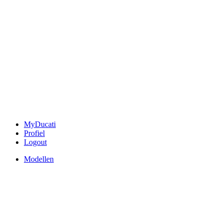
MyDucati
Profiel
Logout
Modellen