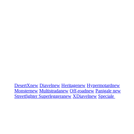
DesertX
new
Diavel
new
Heritage
new
Hypermotard
new
Monster
new
Multistrada
new
Off-road
new
Panigale
new
Streetfighter
Superleggera
new
XDiavel
new
Speciale