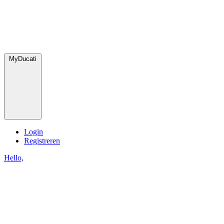
MyDucati
Login
Registreren
Hello,