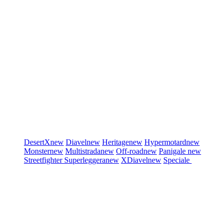
DesertX
new
Diavel
new
Heritage
new
Hypermotard
new
Monster
new
Multistrada
new
Off-road
new
Panigale
new
Streetfighter
Superleggera
new
XDiavel
new
Speciale