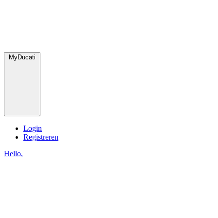
MyDucati
Login
Registreren
Hello,