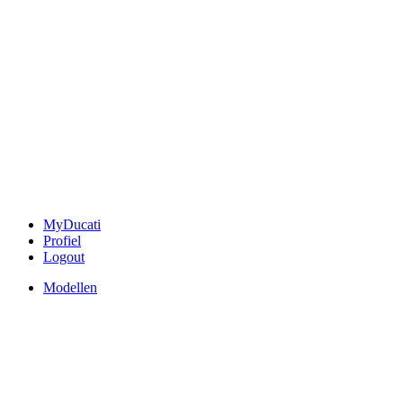
MyDucati
Profiel
Logout
Modellen