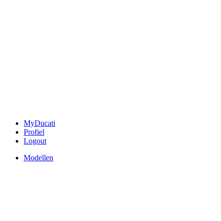
MyDucati
Profiel
Logout
Modellen