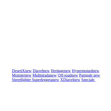
DesertX
new
Diavel
new
Heritage
new
Hypermotard
new
Monster
new
Multistrada
new
Off-road
new
Panigale
new
Streetfighter
Superleggera
new
XDiavel
new
Speciale