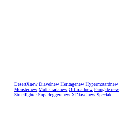
DesertX
new
Diavel
new
Heritage
new
Hypermotard
new
Monster
new
Multistrada
new
Off-road
new
Panigale
new
Streetfighter
Superleggera
new
XDiavel
new
Speciale