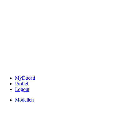
MyDucati
Profiel
Logout
Modellen