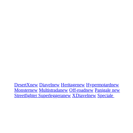
DesertX
new
Diavel
new
Heritage
new
Hypermotard
new
Monster
new
Multistrada
new
Off-road
new
Panigale
new
Streetfighter
Superleggera
new
XDiavel
new
Speciale