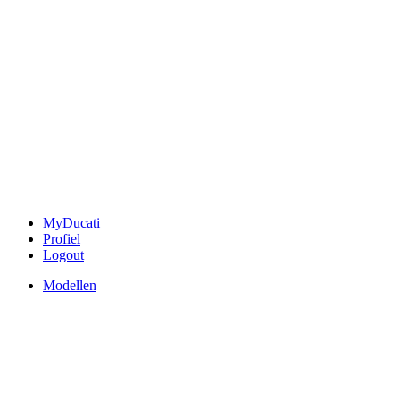
MyDucati
Profiel
Logout
Modellen