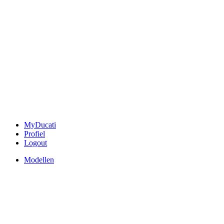
MyDucati
Profiel
Logout
Modellen