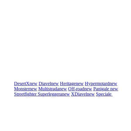
DesertX
new
Diavel
new
Heritage
new
Hypermotard
new
Monster
new
Multistrada
new
Off-road
new
Panigale
new
Streetfighter
Superleggera
new
XDiavel
new
Speciale