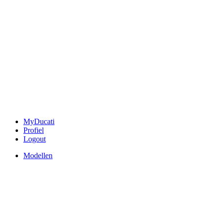
MyDucati
Profiel
Logout
Modellen