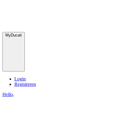
MyDucati
Login
Registreren
Hello,