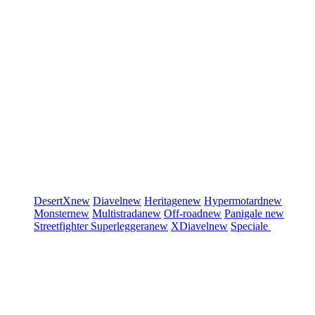
DesertX
new
Diavel
new
Heritage
new
Hypermotard
new
Monster
new
Multistrada
new
Off-road
new
Panigale
new
Streetfighter
Superleggera
new
XDiavel
new
Speciale