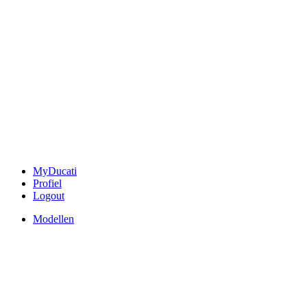
MyDucati
Profiel
Logout
Modellen