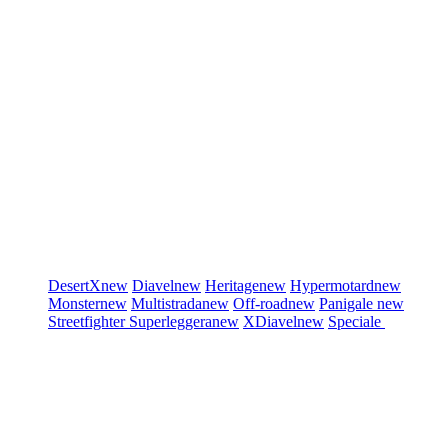
DesertX
new
Diavel
new
Heritage
new
Hypermotard
new
Monster
new
Multistrada
new
Off-road
new
Panigale
new
Streetfighter
Superleggera
new
XDiavel
new
Speciale