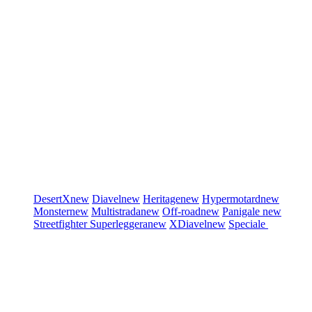
DesertX
new
Diavel
new
Heritage
new
Hypermotard
new
Monster
new
Multistrada
new
Off-road
new
Panigale
new
Streetfighter
Superleggera
new
XDiavel
new
Speciale