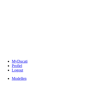
MyDucati
Profiel
Logout
Modellen