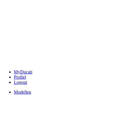
MyDucati
Profiel
Logout
Modellen