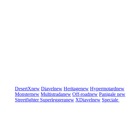
DesertX
new
Diavel
new
Heritage
new
Hypermotard
new
Monster
new
Multistrada
new
Off-road
new
Panigale
new
Streetfighter
Superleggera
new
XDiavel
new
Speciale