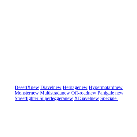
DesertX
new
Diavel
new
Heritage
new
Hypermotard
new
Monster
new
Multistrada
new
Off-road
new
Panigale
new
Streetfighter
Superleggera
new
XDiavel
new
Speciale