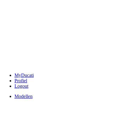
MyDucati
Profiel
Logout
Modellen